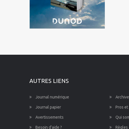
Martinique
Mayotte
Nord-Pas-de-Calais-Picardie
Normandie
Pays de la Loire
Provence-Alpes-Côte d'Azur
AUTRES LIENS
Journal numérique
Archive
Journal papier
Pros et
Avertissements
Qui so
Besoin d’aide ?
Règles 