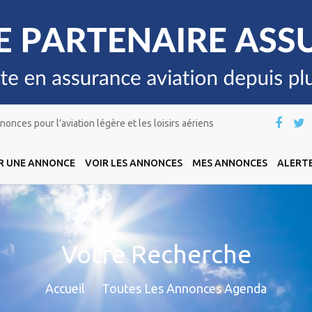
onces pour l’aviation légère et les loisirs aériens
R UNE ANNONCE
VOIR LES ANNONCES
MES ANNONCES
ALERTE
Votre Recherche
Accueil
Toutes Les Annonces Agenda