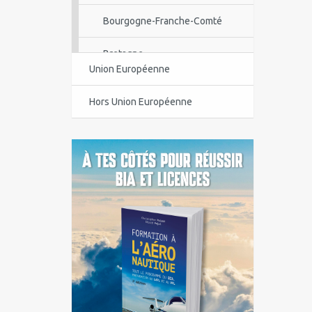
Bourgogne-Franche-Comté
Bretagne
Union Européenne
Centre-Val de Loire
Hors Union Européenne
Corse
Guadeloupe
Guyane
Île-de-France
La Réunion
Languedoc-Roussillon-Midi-
Pyrénées