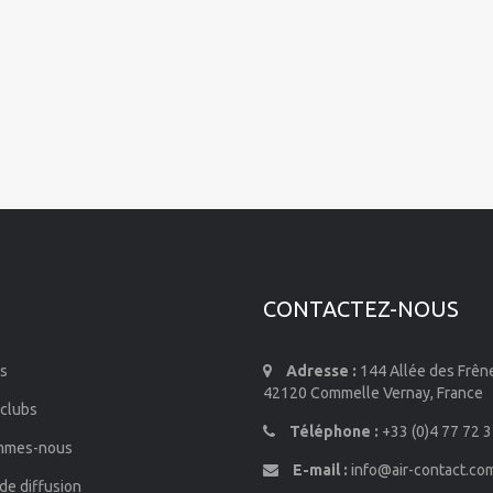
CONTACTEZ-NOUS
s
Adresse :
144 Allée des Frên
42120 Commelle Vernay, France
 clubs
Téléphone :
+33 (0)4 77 72 3
mmes-nous
E-mail :
info@air-contact.co
de diffusion