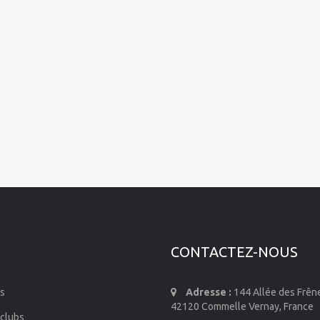
CONTACTEZ-NOUS
s
Adresse :
144 Allée des Frên
42120 Commelle Vernay, France
 clubs