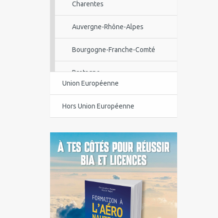
Charentes
Auvergne-Rhône-Alpes
Bourgogne-Franche-Comté
Bretagne
Union Européenne
Centre-Val de Loire
Hors Union Européenne
Corse
Guadeloupe
Guyane
Île-de-France
La Réunion