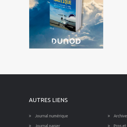
Languedoc-Roussillon-Midi-
Pyrénées
Martinique
Mayotte
Nord-Pas-de-Calais-Picardie
Normandie
Pays de la Loire
Provence-Alpes-Côte d'Azur
AUTRES LIENS
Journal numérique
Archive
Journal papier
Pros et