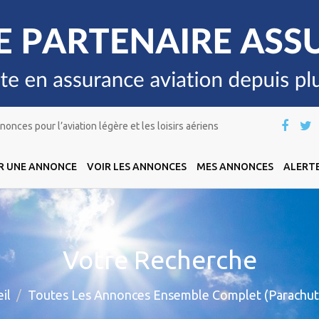
onces pour l’aviation légère et les loisirs aériens
R UNE ANNONCE
VOIR LES ANNONCES
MES ANNONCES
ALERTE
Votre Recherche
il
Toutes Les Annonces Ensemble Complet (Parachut