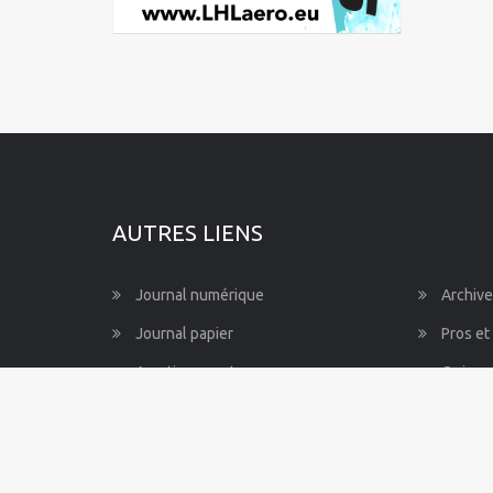
Mayotte
Nord-Pas-de-Calais-Picardie
Normandie
Pays de la Loire
Provence-Alpes-Côte d'Azur
AUTRES LIENS
Journal numérique
Archive
Journal papier
Pros et
Avertissements
Qui so
Besoin d’aide ?
Règles 
Mentions légales
Nos co
CGV
Alerte 