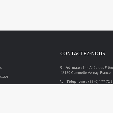
CONTACTEZ-NOUS
s
Adresse :
144 Allée des Frên
42120 Commelle Vernay, France
 clubs
Téléphone :
+33 (0)4 77 72 3
mmes-nous
E-mail :
info@air-contact.co
de diffusion
ordonnées
mail