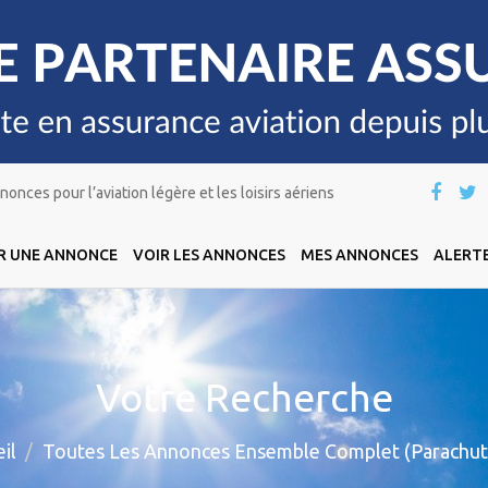
onces pour l’aviation légère et les loisirs aériens
R UNE ANNONCE
VOIR LES ANNONCES
MES ANNONCES
ALERTE
Votre Recherche
il
Toutes Les Annonces Ensemble Complet (Parachut