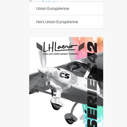
Bretagne
Union Européenne
Centre-Val de Loire
Hors Union Européenne
Corse
Guadeloupe
Guyane
Île-de-France
La Réunion
Languedoc-Roussillon-Midi-
Pyrénées
Martinique