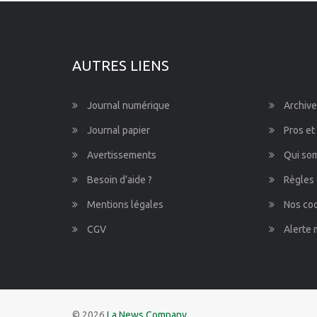
Pays de la Loire
Provence-Alpes-Côte d'Azur
AUTRES LIENS
Journal numérique
Archive
Journal papier
Pros et
Avertissements
Qui so
Besoin d’aide ?
Règles 
Mentions légales
Nos co
CGV
Alerte 
© 2026
La News Company