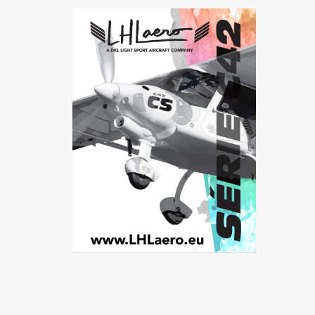
Guadeloupe
Guyane
Île-de-France
La Réunion
Languedoc-Roussillon-Midi-
Pyrénées
Martinique
Mayotte
Nord-Pas-de-Calais-Picardie
Normandie