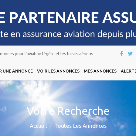
onces pour l’aviation légère et les loisirs aériens
R UNE ANNONCE
VOIR LES ANNONCES
MES ANNONCES
ALERTE
Votre Recherche
Accueil
Toutes Les Annonces