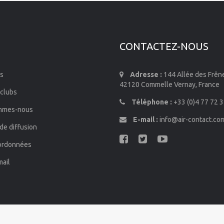
CONTACTEZ-NOUS
s
Adresse :
144 Allée des Frên
42120 Commelle Vernay, France
 clubs
Téléphone :
+33 (0)4 77 72 3
mmes-nous
E-mail :
info@air-contact.co
de diffusion
ordonnées
mail