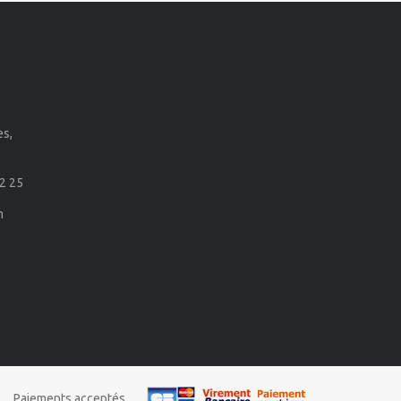
es,
2 25
m
Paiements acceptés