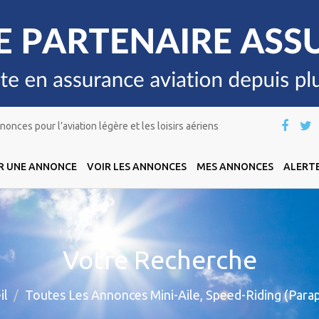
onces pour l’aviation légère et les loisirs aériens
R UNE ANNONCE
VOIR LES ANNONCES
MES ANNONCES
ALERTE
Votre Recherche
il
Toutes Les Annonces Mini-Aile, Speed-Riding (Para