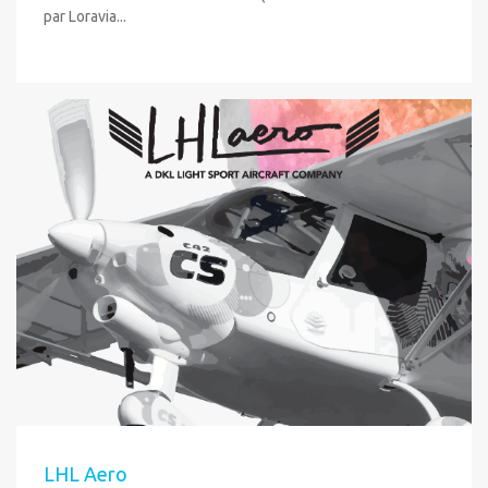
par Loravia...
LHL Aero