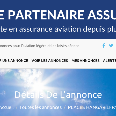
onces pour l’aviation légère et les loisirs aériens
R UNE ANNONCE
VOIR LES ANNONCES
MES ANNONCES
ALERTE
Détails De L'annonce
Accueil
Toutes les annonces
PLACES HANGAR LFP