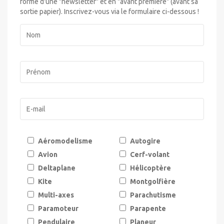
forme d'une "newsletter" et en "avant première" (avant sa
sortie papier). Inscrivez-vous via le formulaire ci-dessous !
Aéromodelisme
Autogire
Avion
Cerf-volant
Deltaplane
Hélicoptère
Kite
Montgolfière
Multi-axes
Parachutisme
Paramoteur
Parapente
Pendulaire
Planeur