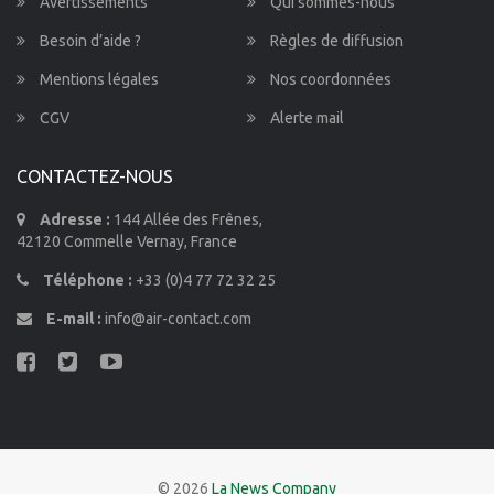
Avertissements
Qui sommes-nous
Besoin d’aide ?
Règles de diffusion
Mentions légales
Nos coordonnées
CGV
Alerte mail
CONTACTEZ-NOUS
Adresse :
144 Allée des Frênes,
42120 Commelle Vernay, France
Téléphone :
+33 (0)4 77 72 32 25
E-mail :
info@air-contact.com
© 2026
La News Company