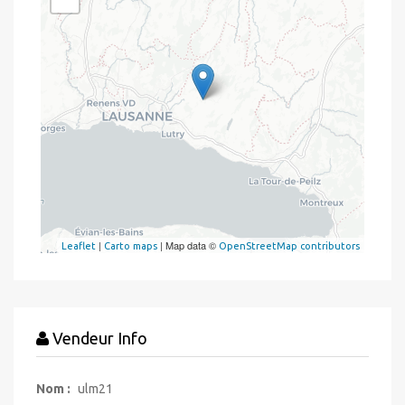
|
| Map data ©
Leaflet
Carto maps
OpenStreetMap contributors
Vendeur Info
Nom :
ulm21