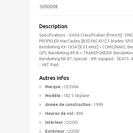
300000€
Description
Specifications: - EASA Classification [French] - E
PROPELER MacCauley [B3D36C431] 3-blades: SPOH 
BendixKing KX-165A [8.33 mHz] > COM2/NAV2: Ben
GPS: BendixKing 89-B > TRANSPONDER: BendixKing
BendixKing KR-87. Special: - IFR: equiped - SEATS
- VAT: Paid.
Autres infos
Marque :
CESSNA
Modèle :
182 S Skylane
Année de construction :
1999
Heures de vol :
900
Intérieur :
GOOD
Extérieur :
GOOD