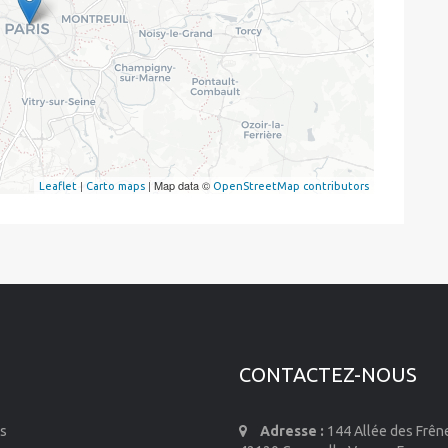
|
| Map data ©
Leaflet
Carto maps
OpenStreetMap contributors
CONTACTEZ-NOUS
s
Adresse :
144 Allée des Frên