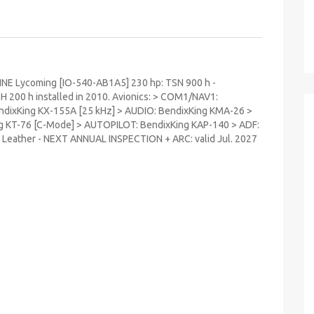
NGINE Lycoming [IO-540-AB1A5] 230 hp: TSN 900 h -
200 h installed in 2010. Avionics: > COM1/NAV1:
dixKing KX-155A [25 kHz] > AUDIO: BendixKing KMA-26 >
 KT-76 [C-Mode] > AUTOPILOT: BendixKing KAP-140 > ADF:
: 4 Leather - NEXT ANNUAL INSPECTION + ARC: valid Jul. 2027