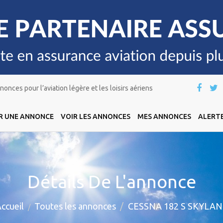
onces pour l’aviation légère et les loisirs aériens
R UNE ANNONCE
VOIR LES ANNONCES
MES ANNONCES
ALERTE
Détails De L'annonce
ccueil
Toutes les annonces
CESSNA 182 S SKYLAN