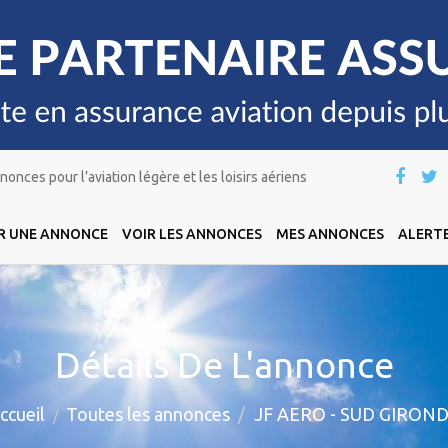
onces pour l’aviation légère et les loisirs aériens
R UNE ANNONCE
VOIR LES ANNONCES
MES ANNONCES
ALERTE
Détails De L'annonce
ccueil
Toutes les annonces
JF AERO - SUD GIRON