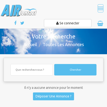
Tog
navi
Se connecter
Votre Recherche
Accueil
Toutes Les Annonces
Chercher
Il n'y a aucune annonce pour le moment
Déposer Une Annonce ?