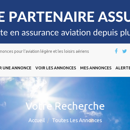
onces pour l’aviation légère et les loisirs aériens
R UNE ANNONCE
VOIR LES ANNONCES
MES ANNONCES
ALERTE
Votre Recherche
Accueil
Toutes Les Annonces