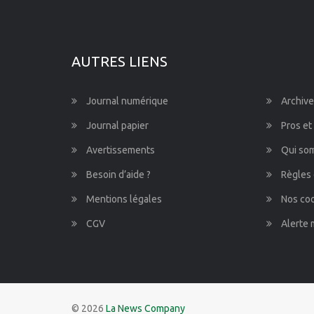
AUTRES LIENS
Journal numérique
Archive
Journal papier
Pros et
Avertissements
Qui so
Besoin d’aide ?
Règles 
Mentions légales
Nos co
CGV
Alerte 
© 2026
La News Company