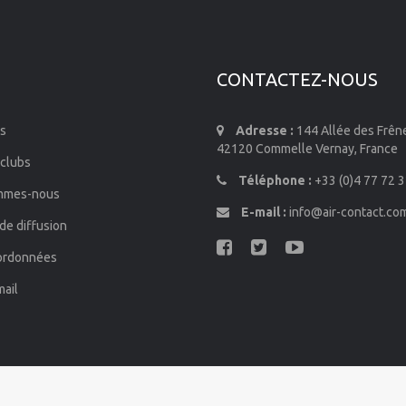
CONTACTEZ-NOUS
s
Adresse :
144 Allée des Frên
42120 Commelle Vernay, France
 clubs
Téléphone :
+33 (0)4 77 72 3
mmes-nous
E-mail :
info@air-contact.co
de diffusion
ordonnées
mail