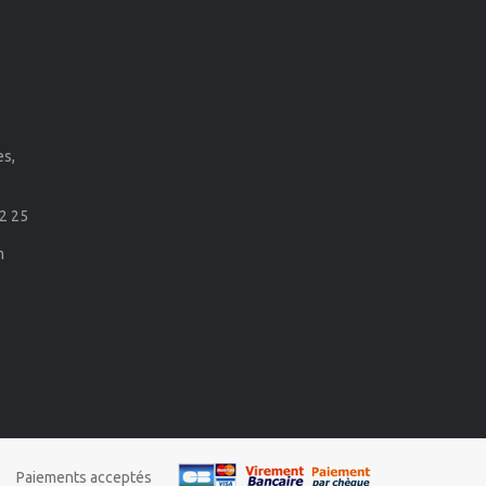
es,
2 25
m
Paiements acceptés