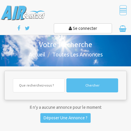
Tog
navi
Se connecter
Votre Recherche
Accueil
Toutes Les Annonces
Chercher
Il n'y a aucune annonce pour le moment
Déposer Une Annonce ?