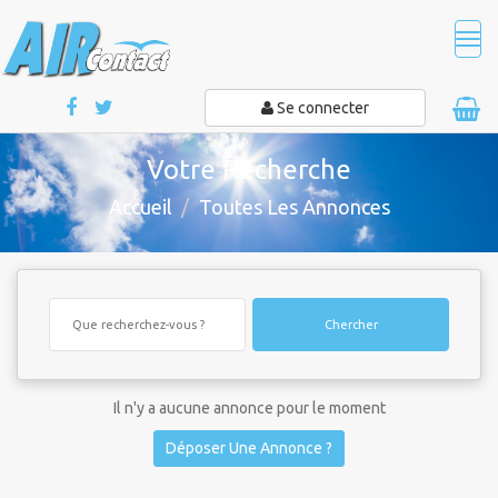
Tog
navi
Se connecter
Votre Recherche
Accueil
Toutes Les Annonces
Chercher
Il n'y a aucune annonce pour le moment
Déposer Une Annonce ?