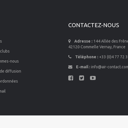
CONTACTEZ-NOUS
s
Adresse :
144 Allée des Frên
42120 Commelle Vernay, France
 clubs
Téléphone :
+33 (0)4 77 72 3
mmes-nous
E-mail :
info@air-contact.co
de diffusion
ordonnées
mail