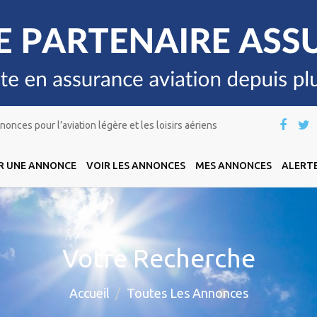
onces pour l’aviation légère et les loisirs aériens
R UNE ANNONCE
VOIR LES ANNONCES
MES ANNONCES
ALERTE
Votre Recherche
Accueil
Toutes Les Annonces