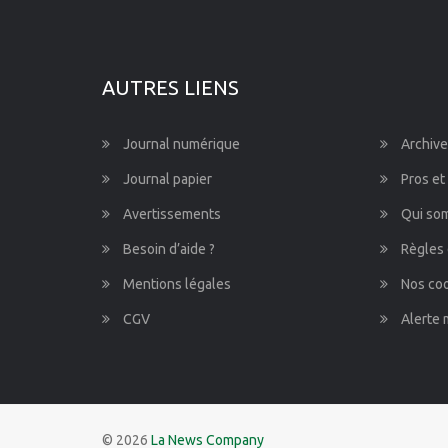
AUTRES LIENS
Journal numérique
Archive
Journal papier
Pros et
Avertissements
Qui so
Besoin d’aide ?
Règles 
Mentions légales
Nos co
CGV
Alerte 
© 2026
La News Company