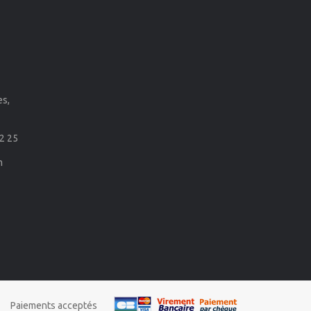
es,
2 25
m
Paiements acceptés