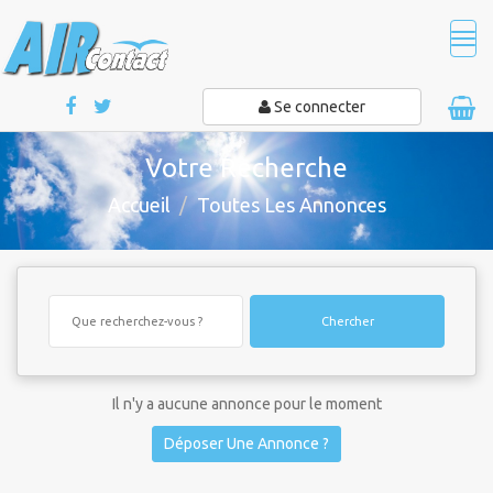
Tog
navi
Se connecter
Votre Recherche
Accueil
Toutes Les Annonces
Chercher
Il n'y a aucune annonce pour le moment
Déposer Une Annonce ?