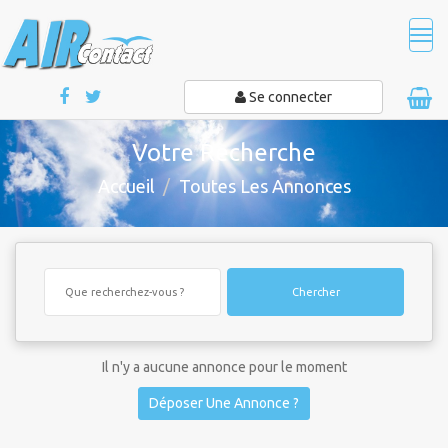
Tog
navi
Se connecter
Votre Recherche
Accueil
Toutes Les Annonces
Chercher
Il n'y a aucune annonce pour le moment
Déposer Une Annonce ?