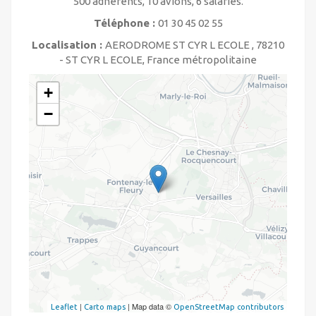
500 adhérents, 10 avions, 6 salariés.
Téléphone :
01 30 45 02 55
Localisation :
AERODROME ST CYR L ECOLE , 78210
- ST CYR L ECOLE, France métropolitaine
+
−
|
| Map data ©
Leaflet
Carto maps
OpenStreetMap contributors