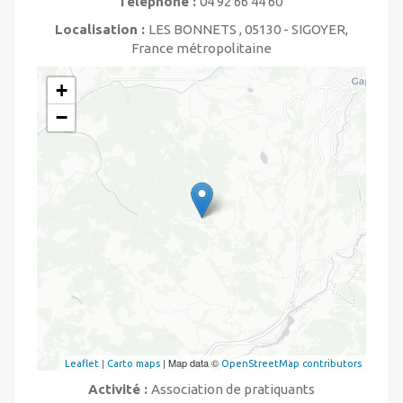
Téléphone :
04 92 66 44 60
Localisation :
LES BONNETS , 05130 - SIGOYER,
France métropolitaine
+
−
|
| Map data ©
Leaflet
Carto maps
OpenStreetMap contributors
Activité :
Association de pratiquants