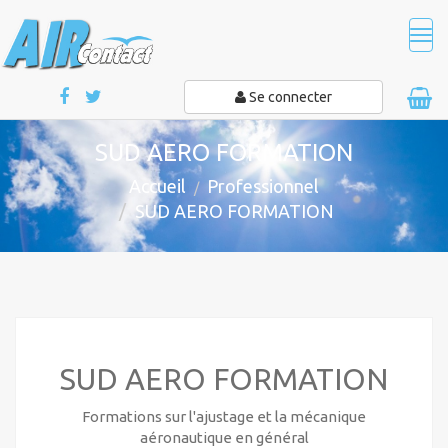
Tog
navi
Se connecter
SUD AERO FORMATION
Accueil
Professionnel
SUD AERO FORMATION
SUD AERO FORMATION
Formations sur l'ajustage et la mécanique
aéronautique en général