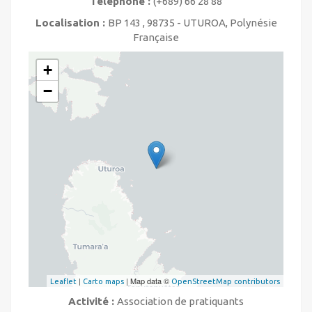
Téléphone :
(+689) 66 28 88
Localisation :
BP 143 , 98735 - UTUROA, Polynésie
Française
+
−
|
| Map data ©
Leaflet
Carto maps
OpenStreetMap contributors
Activité :
Association de pratiquants