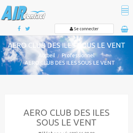
Tog
navi
Se connecter
AERO CLUB DES ILES SOUS LE VENT
Accueil
Professionnel
AERO CLUB DES ILES SOUS LE VENT
AERO CLUB DES ILES
SOUS LE VENT