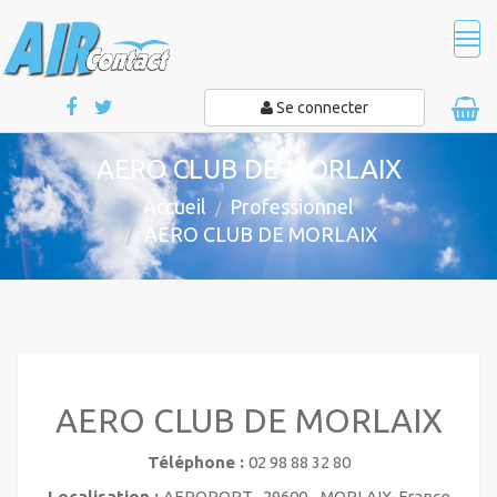
Tog
navi
Se connecter
AERO CLUB DE MORLAIX
Accueil
Professionnel
AERO CLUB DE MORLAIX
AERO CLUB DE MORLAIX
Téléphone :
02 98 88 32 80
Localisation :
AEROPORT , 29600 - MORLAIX, France