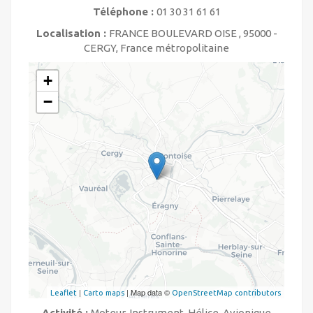
Téléphone :
01 30 31 61 61
Localisation :
FRANCE BOULEVARD OISE , 95000 -
CERGY, France métropolitaine
+
−
|
| Map data ©
Leaflet
Carto maps
OpenStreetMap contributors
Activité :
Moteur, Instrument, Hélice, Avionique