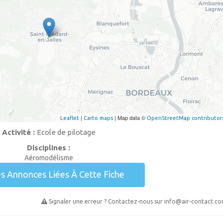
|
| Map data ©
Leaflet
Carto maps
OpenStreetMap contributor
Activité :
Ecole de pilotage
Disciplines :
Aéromodélisme
es Annonces Liées À Cette Fiche
Signaler une erreur ? Contactez-nous sur
info@air-contact.c