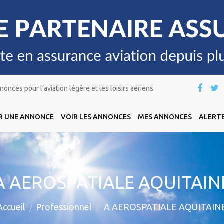
onces pour l’aviation légère et les loisirs aériens
R UNE ANNONCE
VOIR LES ANNONCES
MES ANNONCES
ALERTE
A AEROSPATIALE AQUITAIN
Accueil
Professionnel
A AEROSPATIALE AQUITAIN