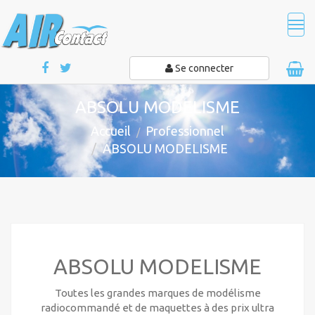
Tog
navi
Se connecter
ABSOLU MODELISME
Accueil
Professionnel
ABSOLU MODELISME
ABSOLU MODELISME
Toutes les grandes marques de modélisme
radiocommandé et de maquettes à des prix ultra