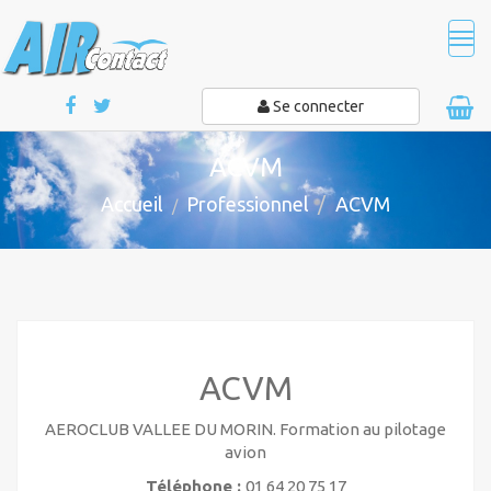
Tog
navi
Se connecter
ACVM
Accueil
Professionnel
ACVM
ACVM
AEROCLUB VALLEE DU MORIN. Formation au pilotage
avion
Téléphone :
01 64 20 75 17