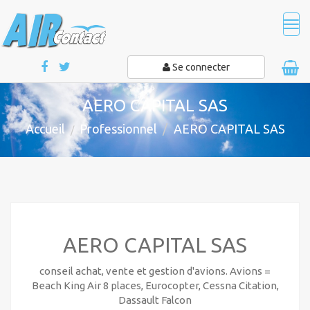
Tog
navi
Se connecter
AERO CAPITAL SAS
Accueil
Professionnel
AERO CAPITAL SAS
AERO CAPITAL SAS
conseil achat, vente et gestion d'avions. Avions =
Beach King Air 8 places, Eurocopter, Cessna Citation,
Dassault Falcon