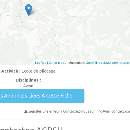
|
| Map data ©
Leaflet
Carto maps
OpenStreetMap contributor
Activité :
Ecole de pilotage
Disciplines :
Avion
es Annonces Liées À Cette Fiche
Signaler une erreur ? Contactez-nous sur
info@air-contact.c