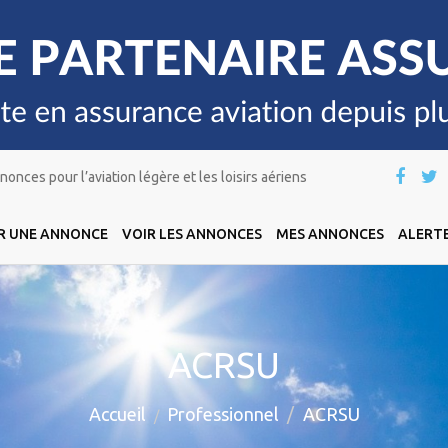
onces pour l’aviation légère et les loisirs aériens
R UNE ANNONCE
VOIR LES ANNONCES
MES ANNONCES
ALERTE
ACRSU
Accueil
Professionnel
ACRSU