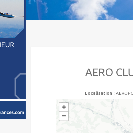
AERO CLU
Localisation :
AEROPOR
+
−