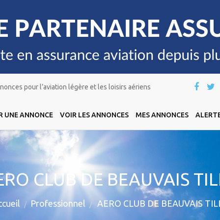
onces pour l’aviation légère et les loisirs aériens
R UNE ANNONCE
VOIR LES ANNONCES
MES ANNONCES
ALERTE
ERO CLUB DE BEAUVAIS TIL
cueil
Professionnel
AERO CLUB DE BEAUVAIS TIL