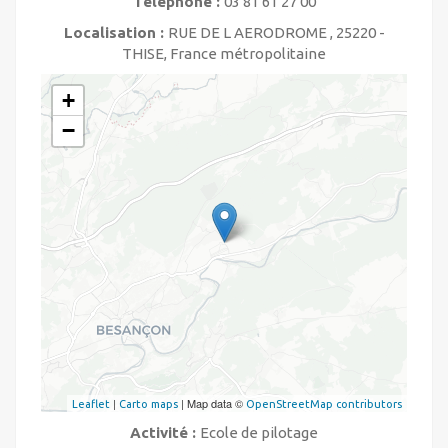
Téléphone :
03 81 61 27 00
Localisation :
RUE DE L AERODROME , 25220 -
THISE, France métropolitaine
+
−
|
| Map data ©
Leaflet
Carto maps
OpenStreetMap contributors
Activité :
Ecole de pilotage