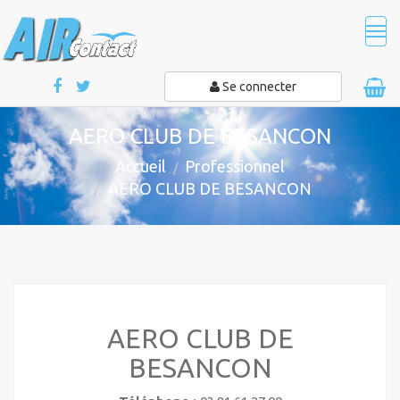
Tog
navi
Se connecter
AERO CLUB DE BESANCON
Accueil
Professionnel
AERO CLUB DE BESANCON
AERO CLUB DE
BESANCON