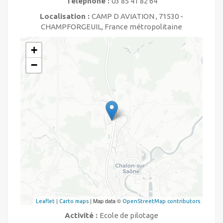
Téléphone :
03 85 41 82 64
Localisation :
CAMP D AVIATION , 71530 -
CHAMPFORGEUIL, France métropolitaine
+
−
|
| Map data ©
Leaflet
Carto maps
OpenStreetMap contributors
Activité :
Ecole de pilotage