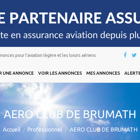
onces pour l’aviation légère et les loisirs aériens
R UNE ANNONCE
VOIR LES ANNONCES
MES ANNONCES
ALERTE
AERO CLUB DE BRUMATH
Accueil
Professionnel
AERO CLUB DE BRUMATH