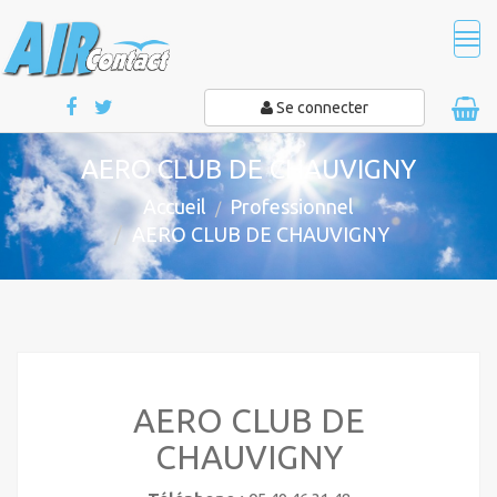
Tog
navi
Se connecter
AERO CLUB DE CHAUVIGNY
Accueil
Professionnel
AERO CLUB DE CHAUVIGNY
AERO CLUB DE
CHAUVIGNY