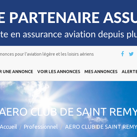
onces pour l’aviation légère et les loisirs aériens
R UNE ANNONCE
VOIR LES ANNONCES
MES ANNONCES
ALERTE
AERO CLUB DE SAINT REM
Accueil
Professionnel
AERO CLUB DE SAINT REM