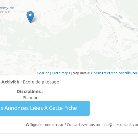
|
| Map data ©
Leaflet
Carto maps
OpenStreetMap contributor
Activité :
Ecole de pilotage
Disciplines :
Planeur
es Annonces Liées À Cette Fiche
Signaler une erreur ? Contactez-nous sur
info@air-contact.c