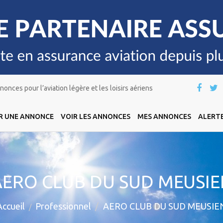
onces pour l’aviation légère et les loisirs aériens
R UNE ANNONCE
VOIR LES ANNONCES
MES ANNONCES
ALERTE
AERO CLUB DU SUD MEUSIE
Accueil
Professionnel
AERO CLUB DU SUD MEUSIE