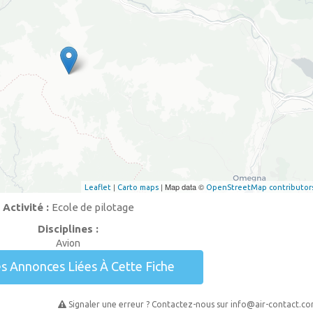
|
| Map data ©
Leaflet
Carto maps
OpenStreetMap contributor
Activité :
Ecole de pilotage
Disciplines :
Avion
es Annonces Liées À Cette Fiche
Signaler une erreur ? Contactez-nous sur
info@air-contact.c