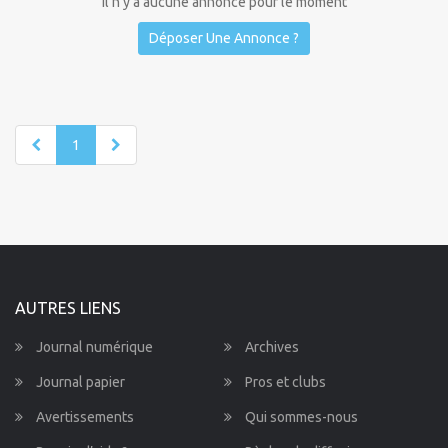
Il n'y a aucune annonce pour le moment
Déposer Une Annonce ?
1
AUTRES LIENS
Journal numérique
Archives
Journal papier
Pros et clubs
Avertissements
Qui sommes-nous