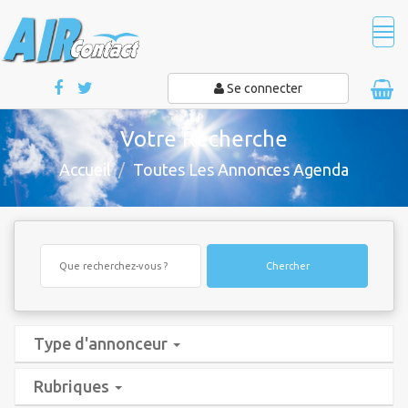
Tog
navi
Se connecter
Votre Recherche
Accueil
Toutes Les Annonces Agenda
Chercher
Type d'annonceur
Rubriques