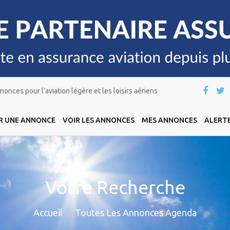
onces pour l’aviation légère et les loisirs aériens
R UNE ANNONCE
VOIR LES ANNONCES
MES ANNONCES
ALERTE
Votre Recherche
Accueil
Toutes Les Annonces Agenda