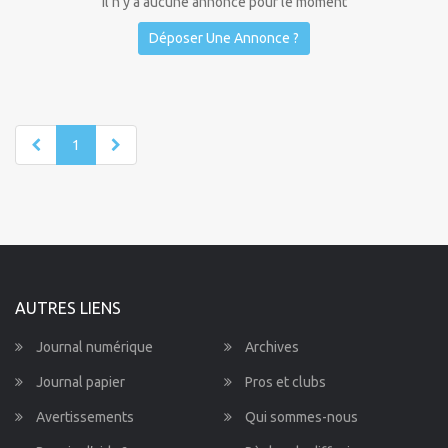
Il n'y a aucune annonce pour le moment
Déposer Une Annonce ?
1
AUTRES LIENS
Journal numérique
Archives
Journal papier
Pros et clubs
Avertissements
Qui sommes-nous