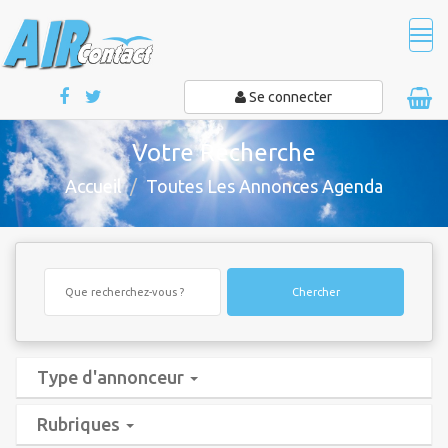
Tog
navi
Se connecter
Votre Recherche
Accueil
Toutes Les Annonces Agenda
Chercher
Type d'annonceur
Rubriques