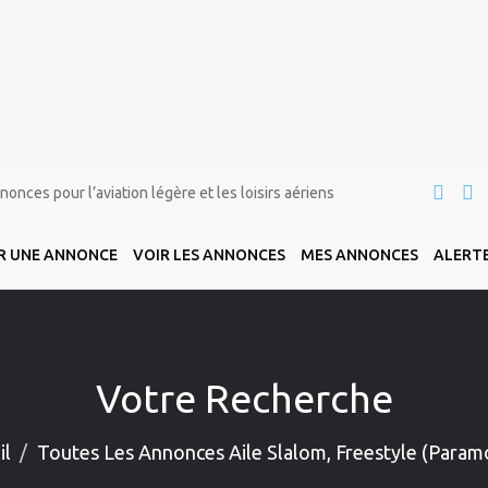
onces pour l’aviation légère et les loisirs aériens
R UNE ANNONCE
VOIR LES ANNONCES
MES ANNONCES
ALERTE
Votre Recherche
il
Toutes Les Annonces Aile Slalom, Freestyle (Param