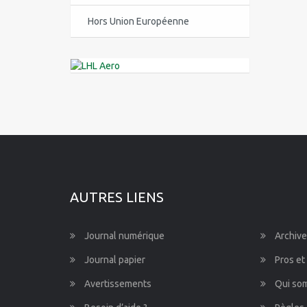
Centre-Val de Loire
Hors Union Européenne
Corse
Guadeloupe
Guyane
Île-de-France
La Réunion
AUTRES LIENS
Languedoc-Roussillon-Midi-
Pyrénées
Journal numérique
Archive
Martinique
Journal papier
Pros et
Mayotte
Avertissements
Qui so