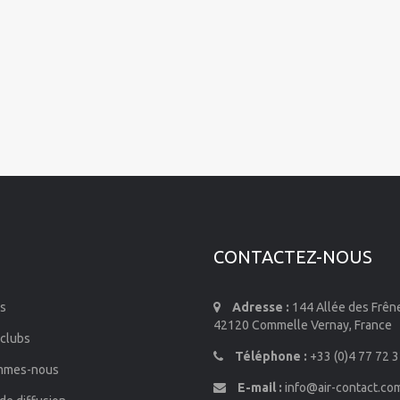
CONTACTEZ-NOUS
s
Adresse :
144 Allée des Frên
42120 Commelle Vernay, France
 clubs
Téléphone :
+33 (0)4 77 72 3
mmes-nous
E-mail :
info@air-contact.co