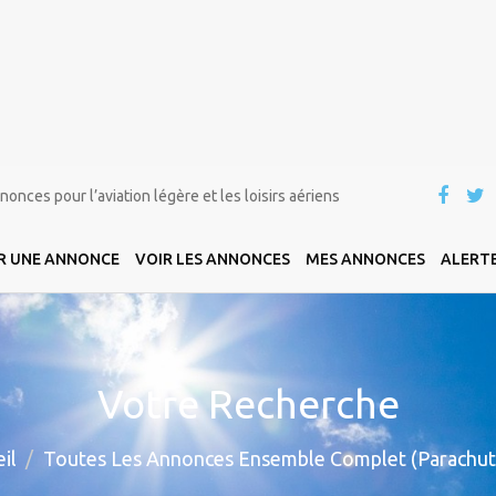
onces pour l’aviation légère et les loisirs aériens
R UNE ANNONCE
VOIR LES ANNONCES
MES ANNONCES
ALERTE
Votre Recherche
il
Toutes Les Annonces Ensemble Complet (Parachut