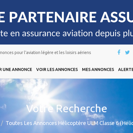
onces pour l’aviation légère et les loisirs aériens
R UNE ANNONCE
VOIR LES ANNONCES
MES ANNONCES
ALERTE
Votre Recherche
Toutes Les Annonces Hélicoptère ULM Classe 6 (Héli