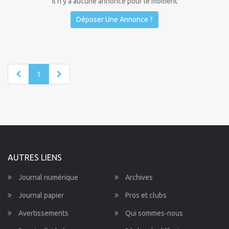
Il n'y a aucune annonce pour le moment
Déposer Une Annonce ?
1
AUTRES LIENS
Journal numérique
Archives
Journal papier
Pros et clubs
Avertissements
Qui sommes-nous