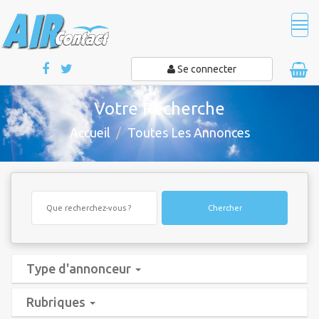
Tog
navi
Se connecter
Votre Recherche
Accueil
Toutes Les Annonces
Chercher
Type d'annonceur
Rubriques