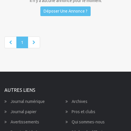
Il n'y a aucune annonce pour le moment
Déposer Une Annonce ?
1
AUTRES LIENS
Journal numérique
Archives
Journal papier
Pros et clubs
Avertissements
Qui sommes-nous