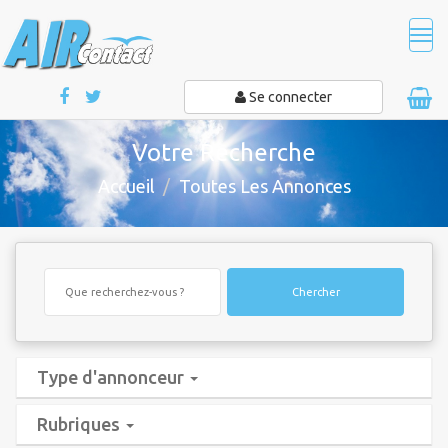
Tog
navi
Se connecter
Votre Recherche
Accueil
Toutes Les Annonces
Chercher
Type d'annonceur
Rubriques