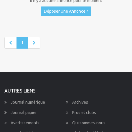
Il n'y a aucune annonce pour le moment
Déposer Une Annonce ?
1
AUTRES LIENS
Journal numérique
Archives
Journal papier
Pros et clubs
Avertissements
Qui sommes-nous