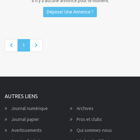
Il n'y a aucune annonce pour le moment
Déposer Une Annonce ?
1
AUTRES LIENS
Journal numérique
Archives
Journal papier
Pros et clubs
Avertissements
Qui sommes-nous