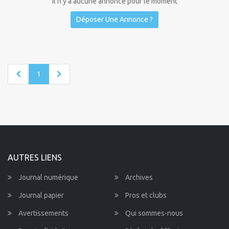
Il n'y a aucune annonce pour le moment
Déposer Une Annonce ?
1
AUTRES LIENS
Journal numérique
Archives
Journal papier
Pros et clubs
Avertissements
Qui sommes-nous