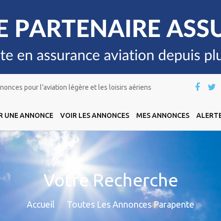
onces pour l’aviation légère et les loisirs aériens
R UNE ANNONCE
VOIR LES ANNONCES
MES ANNONCES
ALERTE
Votre Recherche
Accueil
Toutes Les Annonces Parapente