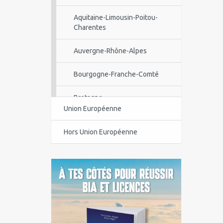
Aquitaine-Limousin-Poitou-
Charentes
Auvergne-Rhône-Alpes
Bourgogne-Franche-Comté
Bretagne
Union Européenne
Centre-Val de Loire
Hors Union Européenne
Corse
Guadeloupe
Guyane
Île-de-France