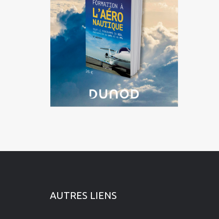
La Réunion
Languedoc-Roussillon-Midi-
Pyrénées
Martinique
Mayotte
Nord-Pas-de-Calais-Picardie
Normandie
Pays de la Loire
Provence-Alpes-Côte d'Azur
AUTRES LIENS