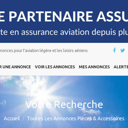
onces pour l’aviation légère et les loisirs aériens
R UNE ANNONCE
VOIR LES ANNONCES
MES ANNONCES
ALERTE
Votre Recherche
Accueil
Toutes Les Annonces Pièces & Accessoires