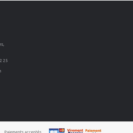
es,
2 25
m
Paiements acceptés