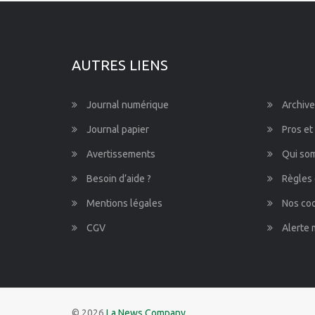
Pays de la Loire
Provence-Alpes-Côte d'Azur
AUTRES LIENS
Journal numérique
Archive
Journal papier
Pros et
Avertissements
Qui so
Besoin d’aide ?
Règles 
Mentions légales
Nos co
CGV
Alerte 
© 2026
La News Company