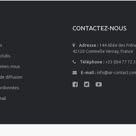
CONTACTEZ-NOUS
s
Adresse :
144 Allée des Frên
42120 Commelle Vernay, France
 clubs
Téléphone :
+33 (0)4 77 72 3
mmes-nous
E-mail :
info@air-contact.co
de diffusion
ordonnées
mail