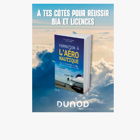
Guadeloupe
Guyane
Île-de-France
La Réunion
Languedoc-Roussillon-Midi-
Pyrénées
Martinique
Mayotte
Nord-Pas-de-Calais-Picardie
Normandie